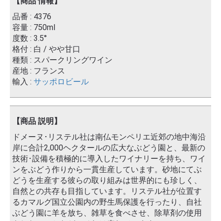
【商品 情報】
品番 : 4376
容量 : 750ml
度数 : 3.5°
格付 : 白 / やや甘口
種類 : スパークリングワイン
産地 : フランス
輸入 :
サッポロビール
【商品 説明】
ドメーヌ･リステル社は南仏モンペリエ近郊の地中海沿
岸に合計2,000ヘクタールの広大なぶどう園と、最新の
技術･設備を積極的に導入したワイナリーを持ち、ワイ
ンをぶどう作りから一貫生産しています。砂地にてぶ
どうを生産する彼らの取り組みは世界的にも珍しく、
自然との共存も目指しています。リステル社が位置す
るカマルグ国立公園内の野生馬保護を行ったり、自社
ぶどう園に羊を放ち、雑草を食べさせ、除草剤の使用