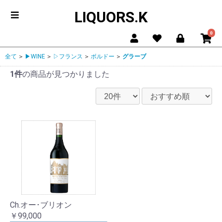
LIQUORS.K
0
全て
＞
▶WINE
＞
▷フランス
＞
ボルドー
＞
グラーブ
1件
の商品が見つかりました
Ch.オー･ブリオン
￥99,000