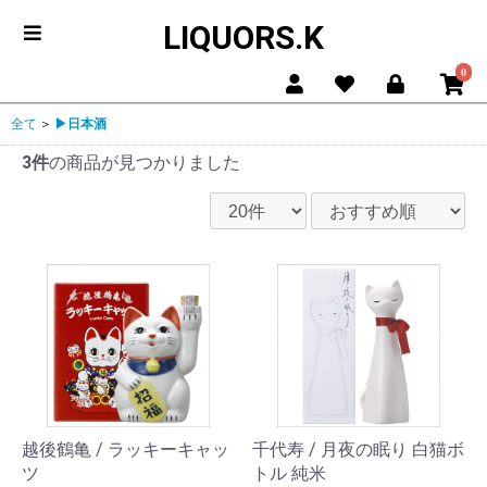
LIQUORS.K
0
全て
＞
▶日本酒
3件
の商品が見つかりました
越後鶴亀 / ラッキーキャッ
千代寿 / 月夜の眠り 白猫ボ
ツ
トル 純米