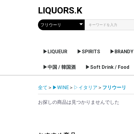
LIQUORS.K
▶LIQUEUR
▶SPIRITS
▶BRANDY
リキュールのメーカー
果実系
チョコレート / クリー
薬草 / 香草系
ナッツ / 核 / 種子系
アブサン
梅酒 / 果実のお酒
▶中国 / 韓国酒
ウオッカ
ジン
ラム
テキーラ
▶Soft Drink / Food
コニャック
アルマニャ
グラッパ
日本・他の
ム系
デー
ノンアルコール飲料
シロップ
全て
＞
▶WINE
＞
▷イタリア
＞
フリウーリ
お探しの商品は見つかりませんでした