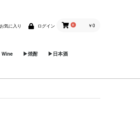
0
￥0
お気に入り
ログイン
 Wine
▶焼酎
▶日本酒
ー
ーヌ
ルーシ
ーニャ
パークリン
スー
/ プロセッ
リア
麦焼酎
芋焼酎
黒糖焼酎
米焼酎
甲焼酎
泡盛
その他 焼酎
メドック
グラーブ
ポイヤック
マルゴー
ポムロール
オー･メドック
サン･テミリオン
サン･ジュリアン
サン･テステフ
ソーテルヌ
東北地方
関東地方
信越 / 北陸地方
近畿地方
中国地方
四国