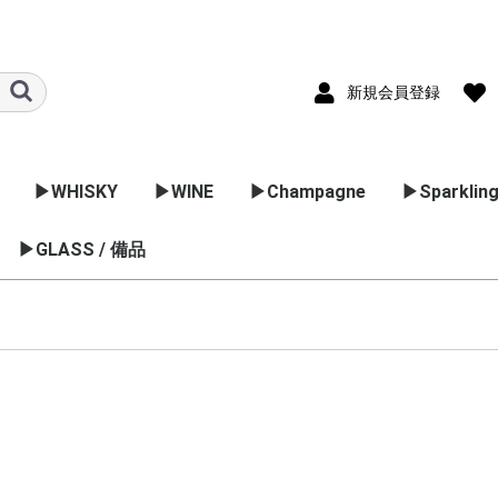
新規会員登録
▶WHISKY
▶WINE
▶Champagne
▶Sparkling
ック
国のブラン
▶GLASS / 備品
▷スコッチ
▷バーボン
▷日本のウイスキー
▷フランス
▷イタリア
▷スペイン
▷ドイツ
▷アメリカ
▷オーストラリア
▷アルゼンチン
▷チリ
▷ポルトガル
▷ニュージーランド
▷南アフリカ
▷日本のワイン
ブレンデットウイスキ
スペサイドモルト
ハイランドモルト
アイランドモルト
ローランドモルト
アイラモルト
キャンベルタンモルト
アイリッシュ
カナディアンウイスキ
ボルドー
ブルゴーニュ
コート･デュロ
ラングドック･
ロワール
アルザス
フリウーリ
ヴェネツィア
ピエモンテ
ヴェネット
エミリアロマ
トスカーナ
マルシェ
アブルッツォ
ラツィオ
マルケ
ウンブリア
プーリア
シチリア
フルーツス
ヴァン･ム
スプマンテ 
カヴァ
ゼクト
アメリカ
オーストラ
チリ
ポルトガル
シードル
ー
ー
ョン
グ
コ
ワイン用品
カクテル用品
ラッピング
業務用グラス