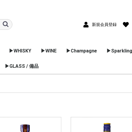
新規会員登録
▶WHISKY
▶WINE
▶Champagne
▶Sparkling
ック
国のブラン
▶GLASS / 備品
▷スコッチ
▷バーボン
▷日本のウイスキー
▷フランス
▷イタリア
▷スペイン
▷ドイツ
▷アメリカ
▷オーストラリア
▷アルゼンチン
▷チリ
▷ポルトガル
▷ニュージーランド
▷南アフリカ
▷日本のワイン
ブレンデットウイスキ
スペサイドモルト
ハイランドモルト
アイランドモルト
ローランドモルト
アイラモルト
キャンベルタンモルト
アイリッシュ
カナディアンウイスキ
ボルドー
ブルゴーニュ
コート･デュロ
ラングドック･
ロワール
アルザス
フリウーリ
ヴェネツィア
ピエモンテ
ヴェネット
エミリアロマ
トスカーナ
マルシェ
アブルッツォ
ラツィオ
マルケ
ウンブリア
プーリア
シチリア
フルーツス
ヴァン･ム
スプマンテ 
カヴァ
ゼクト
アメリカ
オーストラ
チリ
ポルトガル
シードル
ー
ー
ョン
グ
コ
ワイン用品
カクテル用品
ラッピング
業務用グラス