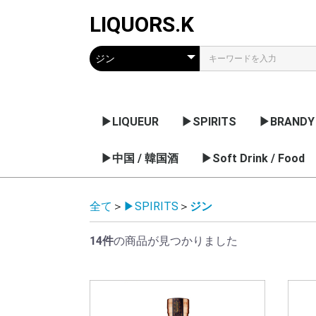
LIQUORS.K
▶LIQUEUR
▶SPIRITS
▶BRANDY
リキュールのメーカー
果実系
チョコレート / クリー
薬草 / 香草系
ナッツ / 核 / 種子系
アブサン
梅酒 / 果実のお酒
▶中国 / 韓国酒
ウオッカ
ジン
ラム
テキーラ
▶Soft Drink / Food
コニャック
アルマニャ
グラッパ
日本・他の
ム系
デー
ノンアルコール飲料
シロップ
全て
＞
▶SPIRITS
＞
ジン
14件
の商品が見つかりました