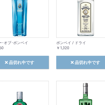
ー･オブ･ボンベイ
ボンベイ / ドライ
60
￥1,320
品切れ中です
品切れ中です