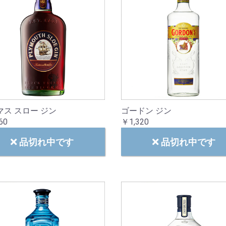
マス スロー ジン
ゴードン ジン
60
￥1,320
品切れ中です
品切れ中です