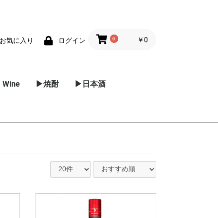
0
￥0
お気に入り
ログイン
 Wine
▶焼酎
▶日本酒
ー
ーヌ
ルーシ
ーニャ
パークリン
スー
/ プロセッ
リア
麦焼酎
芋焼酎
黒糖焼酎
米焼酎
甲焼酎
泡盛
その他 焼酎
メドック
グラーブ
ポイヤック
マルゴー
ポムロール
オー･メドック
サン･テミリオン
サン･ジュリアン
サン･テステフ
ソーテルヌ
東北地方
関東地方
信越 / 北陸地方
近畿地方
中国地方
四国