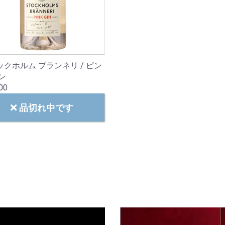
クホルム ブランネリ / ピン
ン
00
品切れ中です