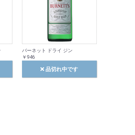
ン
バーネット ドライ ジン
￥946
品切れ中です