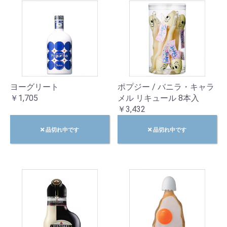
ヨーグリート
ポプジー / バニラ・キャラ
￥1,705
メル リキュール 8本入
￥3,432
品切れ中です
品切れ中です