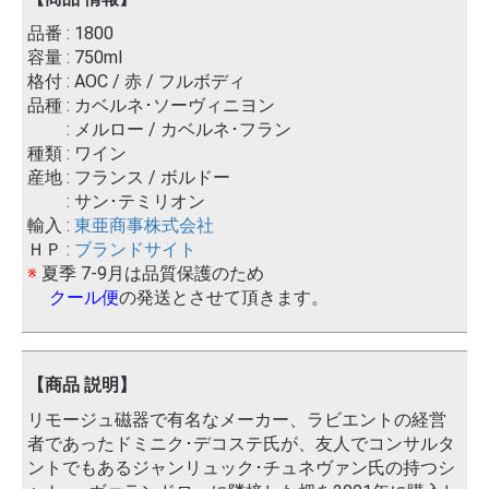
品番 : 1800
容量 : 750ml
格付 : AOC / 赤 / フルボディ
品種 : カベルネ･ソーヴィニヨン
: メルロー / カベルネ･フラン
種類 : ワイン
産地 : フランス / ボルドー
: サン･テミリオン
輸入 :
東亜商事株式会社
ＨＰ :
ブランドサイト
※
夏季 7-9月は品質保護のため
クール便
の発送とさせて頂きます。
【商品 説明】
リモージュ磁器で有名なメーカー、ラビエントの経営
者であったドミニク･デコステ氏が、友人でコンサルタ
ントでもあるジャンリュック･チュネヴァン氏の持つシ