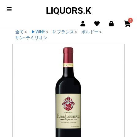
LIQUORS.K
0
全て
＞
▶WINE
＞
▷フランス
＞
ボルドー
＞
サン･テミリオン