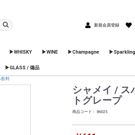
新規会員登録
▶WHISKY
▶WINE
▶Champagne
▶Sparkling
ック
国のブラン
▶GLASS / 備品
▷スコッチ
▷バーボン
▷日本のウイスキー
▷フランス
▷イタリア
▷スペイン
▷ドイツ
▷アメリカ
▷オーストラリア
▷アルゼンチン
▷チリ
▷ポルトガル
▷ニュージーランド
▷南アフリカ
▷日本のワイン
ブレンデットウイスキ
スペサイドモルト
ハイランドモルト
アイランドモルト
ローランドモルト
アイラモルト
キャンベルタンモルト
アイリッシュ
カナディアンウイスキ
ボルドー
ブルゴーニュ
コート･デュロ
ラングドック･
ロワール
アルザス
フリウーリ
ヴェネツィア
ピエモンテ
ヴェネット
エミリアロマ
トスカーナ
マルシェ
アブルッツォ
ラツィオ
マルケ
ウンブリア
プーリア
シチリア
フルーツス
ヴァン･ム
スプマンテ 
カヴァ
ゼクト
アメリカ
オーストラ
チリ
ポルトガル
シードル
ー
ー
ョン
グ
コ
ル飲料
ワイン用品
カクテル用品
ラッピング
業務用グラス
シャメイ / 
トグレープ
商品コード：
86025