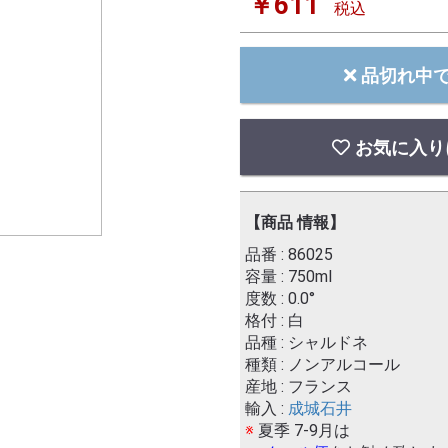
￥611
税込
品切れ中
お気に入り
【商品 情報】
品番 : 86025
容量 : 750ml
度数 : 0.0°
格付 : 白
品種 : シャルドネ
種類 : ノンアルコール
産地 : フランス
輸入 :
成城石井
※
夏季 7-9月は