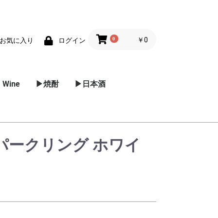
0
￥0
お気に入り
ログイン
 Wine
▶焼酎
▶日本酒
ー
ーヌ
ルーシ
ーニャ
パークリン
スー
/ プロセッ
リア
麦焼酎
芋焼酎
黒糖焼酎
米焼酎
甲焼酎
泡盛
その他 焼酎
メドック
グラーブ
ポイヤック
マルゴー
ポムロール
オー･メドック
サン･テミリオン
サン･ジュリアン
サン･テステフ
ソーテルヌ
東北地方
関東地方
信越 / 北陸地方
近畿地方
中国地方
四国
スパークリング ホワイ