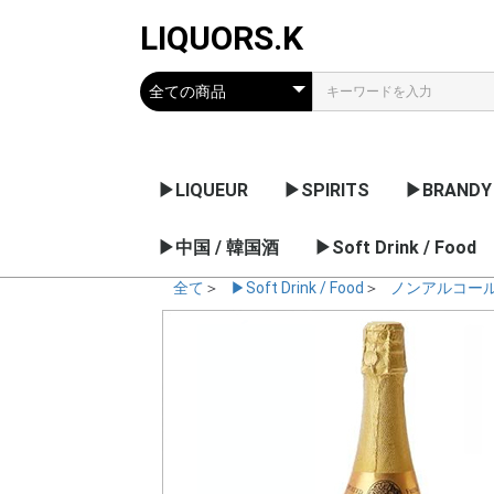
LIQUORS.K
▶LIQUEUR
▶SPIRITS
▶BRANDY
リキュールのメーカー
果実系
チョコレート / クリー
薬草 / 香草系
ナッツ / 核 / 種子系
アブサン
梅酒 / 果実のお酒
▶中国 / 韓国酒
ウオッカ
ジン
ラム
テキーラ
▶Soft Drink / Food
コニャック
アルマニャ
グラッパ
日本・他の
ム系
デー
全て
＞
▶Soft Drink / Food
＞
ノンアルコー
ノンアルコール飲料
シロップ