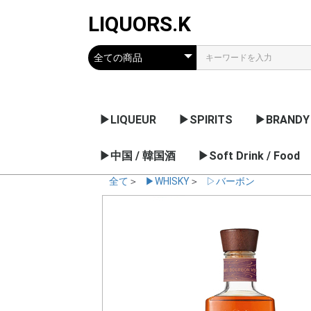
LIQUORS.K
▶LIQUEUR
▶SPIRITS
▶BRANDY
リキュールのメーカー
果実系
チョコレート / クリー
薬草 / 香草系
ナッツ / 核 / 種子系
アブサン
梅酒 / 果実のお酒
▶中国 / 韓国酒
ウオッカ
ジン
ラム
テキーラ
▶Soft Drink / Food
コニャック
アルマニャ
グラッパ
日本・他の
ム系
デー
全て
＞
▶WHISKY
＞
▷バーボン
ノンアルコール飲料
シロップ