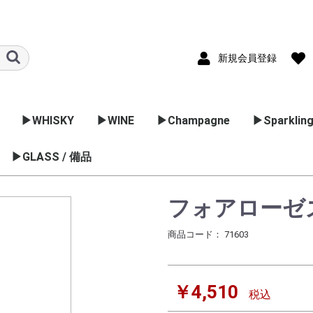
新規会員登録
▶WHISKY
▶WINE
▶Champagne
▶Sparkling
ック
国のブラン
▶GLASS / 備品
▷スコッチ
▷バーボン
▷日本のウイスキー
▷フランス
▷イタリア
▷スペイン
▷ドイツ
▷アメリカ
▷オーストラリア
▷アルゼンチン
▷チリ
▷ポルトガル
▷ニュージーランド
▷南アフリカ
▷日本のワイン
ブレンデットウイスキ
スペサイドモルト
ハイランドモルト
アイランドモルト
ローランドモルト
アイラモルト
キャンベルタンモルト
アイリッシュ
カナディアンウイスキ
ボルドー
ブルゴーニュ
コート･デュロ
ラングドック･
ロワール
アルザス
フリウーリ
ヴェネツィア
ピエモンテ
ヴェネット
エミリアロマ
トスカーナ
マルシェ
アブルッツォ
ラツィオ
マルケ
ウンブリア
プーリア
シチリア
フルーツス
ヴァン･ム
スプマンテ 
カヴァ
ゼクト
アメリカ
オーストラ
チリ
ポルトガル
シードル
ー
ー
ョン
グ
コ
ワイン用品
カクテル用品
ラッピング
業務用グラス
フォアローゼズ
商品コード：
71603
￥4,510
税込