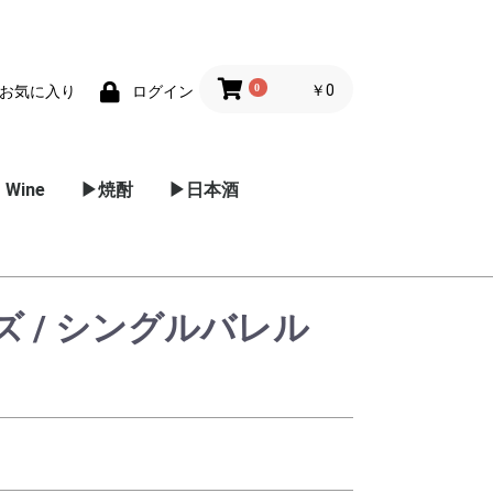
0
￥0
お気に入り
ログイン
 Wine
▶焼酎
▶日本酒
ー
ーヌ
ルーシ
ーニャ
パークリン
スー
/ プロセッ
リア
麦焼酎
芋焼酎
黒糖焼酎
米焼酎
甲焼酎
泡盛
その他 焼酎
メドック
グラーブ
ポイヤック
マルゴー
ポムロール
オー･メドック
サン･テミリオン
サン･ジュリアン
サン･テステフ
ソーテルヌ
東北地方
関東地方
信越 / 北陸地方
近畿地方
中国地方
四国
 / シングルバレル