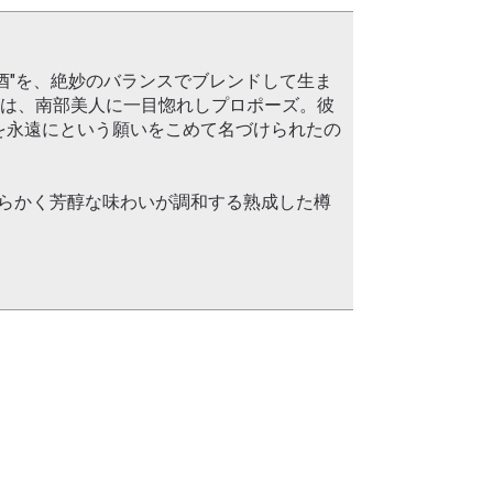
酒"を、絶妙のバランスでブレンドして生ま
ズは、南部美人に一目惚れしプロポーズ。彼
を永遠にという願いをこめて名づけられたの
らかく芳醇な味わいが調和する熟成した樽