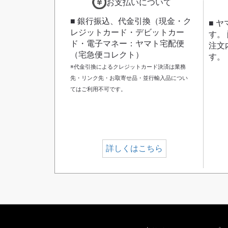
お支払いについて
■ 銀行振込、代金引換（現金・ク
■ 
レジットカード・デビットカー
す。
ド・電子マネー：ヤマト宅配便
注文
（宅急便コレクト）
す。
※代金引換によるクレジットカード決済は業務
先・リンク先・お取寄せ品・並行輸入品につい
てはご利用不可です。
詳しくはこちら