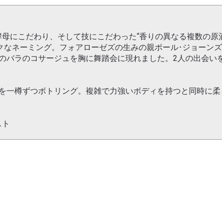
母にこだわり、そして技にこだわった“香りの異なる複数の原
クなネーミング。フォアローゼズの生みの親ポール･ジョーン
のバラのコサージュを胸に舞踏会に現れました。2人の出会い
。
けを一樽ずつボトリング。複雑で力強いボディを持つと同時に柔
スト