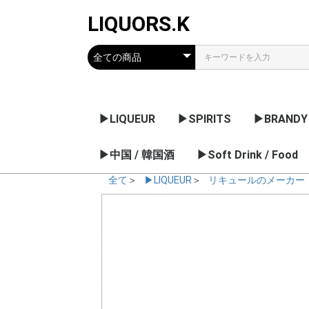
LIQUORS.K
▶LIQUEUR
▶SPIRITS
▶BRANDY
リキュールのメーカー
果実系
チョコレート / クリー
薬草 / 香草系
ナッツ / 核 / 種子系
アブサン
梅酒 / 果実のお酒
▶中国 / 韓国酒
ウオッカ
ジン
ラム
テキーラ
▶Soft Drink / Food
コニャック
アルマニャ
グラッパ
日本・他の
ム系
デー
全て
＞
▶LIQUEUR
＞
リキュールのメーカー
ノンアルコール飲料
シロップ