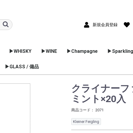
新規会員登録
▶WHISKY
▶WINE
▶Champagne
▶Sparkling
ック
国のブラン
▶GLASS / 備品
▷スコッチ
▷バーボン
▷日本のウイスキー
▷フランス
▷イタリア
▷スペイン
▷ドイツ
▷アメリカ
▷オーストラリア
▷アルゼンチン
▷チリ
▷ポルトガル
▷ニュージーランド
▷南アフリカ
▷日本のワイン
ブレンデットウイスキ
スペサイドモルト
ハイランドモルト
アイランドモルト
ローランドモルト
アイラモルト
キャンベルタンモルト
アイリッシュ
カナディアンウイスキ
ボルドー
ブルゴーニュ
コート･デュロ
ラングドック･
ロワール
アルザス
フリウーリ
ヴェネツィア
ピエモンテ
ヴェネット
エミリアロマ
トスカーナ
マルシェ
アブルッツォ
ラツィオ
マルケ
ウンブリア
プーリア
シチリア
フルーツス
ヴァン･ム
スプマンテ 
カヴァ
ゼクト
アメリカ
オーストラ
チリ
ポルトガル
シードル
ー
ー
ョン
グ
コ
ワイン用品
カクテル用品
ラッピング
業務用グラス
クライナーファ
ミント×20入
商品コード：
2071
Kleiner Feigling