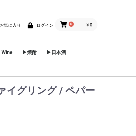
0
￥0
お気に入り
ログイン
 Wine
▶焼酎
▶日本酒
ー
ーヌ
ルーシ
ーニャ
パークリン
スー
/ プロセッ
リア
麦焼酎
芋焼酎
黒糖焼酎
米焼酎
甲焼酎
泡盛
その他 焼酎
メドック
グラーブ
ポイヤック
マルゴー
ポムロール
オー･メドック
サン･テミリオン
サン･ジュリアン
サン･テステフ
ソーテルヌ
東北地方
関東地方
信越 / 北陸地方
近畿地方
中国地方
四国
イグリング / ペパー