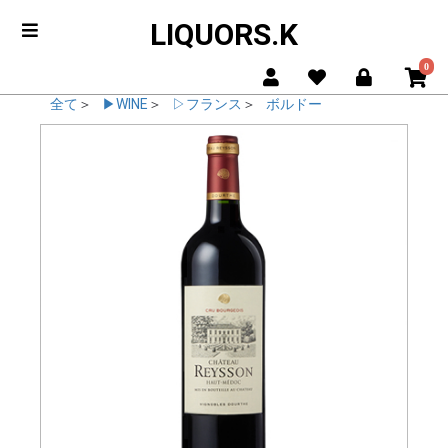
LIQUORS.K
0
全て
＞
▶WINE
＞
▷フランス
＞
ボルドー