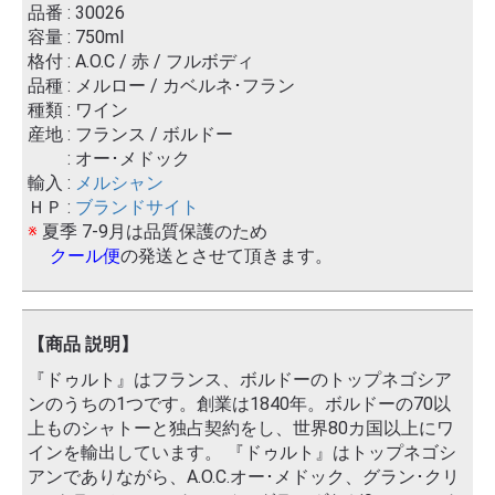
品番 : 30026
容量 : 750ml
格付 : A.O.C / 赤 / フルボディ
品種 : メルロー / カベルネ･フラン
種類 : ワイン
産地 : フランス / ボルドー
: オー･メドック
輸入 :
メルシャン
ＨＰ :
ブランドサイト
※
夏季 7-9月は品質保護のため
クール便
の発送とさせて頂きます。
【商品 説明】
『ドゥルト』はフランス、ボルドーのトップネゴシア
ンのうちの1つです。創業は1840年。ボルドーの70以
上ものシャトーと独占契約をし、世界80カ国以上にワ
インを輸出しています。 『ドゥルト』はトップネゴシ
アンでありながら、A.O.C.オー･メドック、グラン･クリ