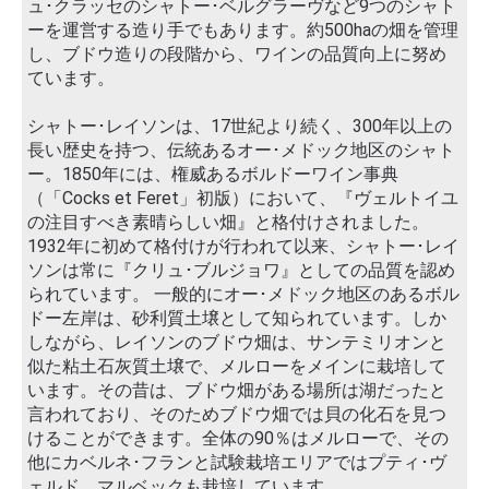
ュ･クラッセのシャトー･ベルグラーヴなど9つのシャト
ーを運営する造り手でもあります。約500haの畑を管理
し、ブドウ造りの段階から、ワインの品質向上に努め
ています。
シャトー･レイソンは、17世紀より続く、300年以上の
長い歴史を持つ、伝統あるオー･メドック地区のシャト
ー。1850年には、権威あるボルドーワイン事典
（「Cocks et Feret」初版）において、『ヴェルトイユ
の注目すべき素晴らしい畑』と格付けされました。
1932年に初めて格付けが行われて以来、シャトー･レイ
ソンは常に『クリュ･ブルジョワ』としての品質を認め
られています。 一般的にオー･メドック地区のあるボル
ドー左岸は、砂利質土壌として知られています。しか
しながら、レイソンのブドウ畑は、サンテミリオンと
似た粘土石灰質土壌で、メルローをメインに栽培して
います。その昔は、ブドウ畑がある場所は湖だったと
言われており、そのためブドウ畑では貝の化石を見つ
けることができます。全体の90％はメルローで、その
他にカベルネ･フランと試験栽培エリアではプティ･ヴ
ェルド、マルベックも栽培しています。