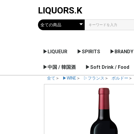
LIQUORS.K
▶LIQUEUR
▶SPIRITS
▶BRANDY
リキュールのメーカー
果実系
チョコレート / クリー
薬草 / 香草系
ナッツ / 核 / 種子系
アブサン
梅酒 / 果実のお酒
▶中国 / 韓国酒
ウオッカ
ジン
ラム
テキーラ
▶Soft Drink / Food
コニャック
アルマニャ
グラッパ
日本・他の
ム系
デー
全て
＞
▶WINE
＞
▷フランス
＞
ボルドー
＞
ノンアルコール飲料
シロップ