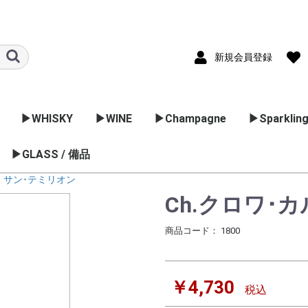
新規会員登録
▶WHISKY
▶WINE
▶Champagne
▶Sparkling
ック
国のブラン
▶GLASS / 備品
▷スコッチ
▷バーボン
▷日本のウイスキー
▷フランス
▷イタリア
▷スペイン
▷ドイツ
▷アメリカ
▷オーストラリア
▷アルゼンチン
▷チリ
▷ポルトガル
▷ニュージーランド
▷南アフリカ
▷日本のワイン
ブレンデットウイスキ
スペサイドモルト
ハイランドモルト
アイランドモルト
ローランドモルト
アイラモルト
キャンベルタンモルト
アイリッシュ
カナディアンウイスキ
ボルドー
ブルゴーニュ
コート･デュロ
ラングドック･
ロワール
アルザス
フリウーリ
ヴェネツィア
ピエモンテ
ヴェネット
エミリアロマ
トスカーナ
マルシェ
アブルッツォ
ラツィオ
マルケ
ウンブリア
プーリア
シチリア
フルーツス
ヴァン･ム
スプマンテ 
カヴァ
ゼクト
アメリカ
オーストラ
チリ
ポルトガル
シードル
ー
ー
ョン
グ
コ
サン･テミリオン
ワイン用品
カクテル用品
ラッピング
業務用グラス
Ch.クロワ･
商品コード：
1800
￥4,730
税込