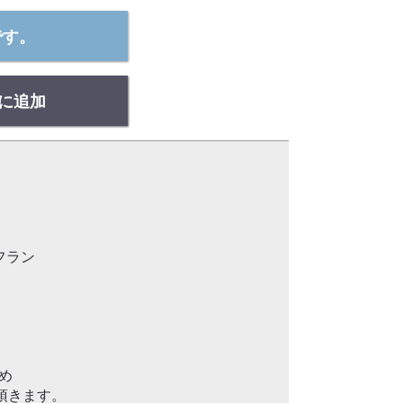
です。
に追加
･フラン
ため
頂きます。