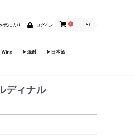
0
￥0
お気に入り
ログイン
 Wine
▶焼酎
▶日本酒
ー
ーヌ
ルーシ
ーニャ
パークリン
スー
/ プロセッ
リア
麦焼酎
芋焼酎
黒糖焼酎
米焼酎
甲焼酎
泡盛
その他 焼酎
メドック
グラーブ
ポイヤック
マルゴー
ポムロール
オー･メドック
サン･テミリオン
サン･ジュリアン
サン･テステフ
ソーテルヌ
東北地方
関東地方
信越 / 北陸地方
近畿地方
中国地方
四国
カルディナル