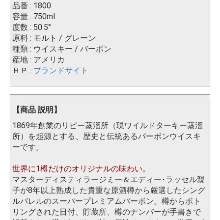
品番 : 1800
容量 : 750ml
度数 : 50.5°
原料 : モルト / グレーン
種類 : ウイスキー / バーボン
産地 : アメリカ
ＨＰ :
ブランドサイト
【商品 説明】
1869年創業のリピー蒸溜所（現ワイルドターキー蒸溜
所）を起源とする、歴史と伝統あるバーボンウイスキ
ーです。
世界に1樽だけのオリジナルの味わい。
マスターディスティラージミー＆エディー･ラッセル親
子が8年以上熟成した貴重な原酒樽から厳選したシング
ルバレルのスーパープレミアムバーボン。樽からボト
リングされた日付、貯蔵所、樽のナンバーが手書きで