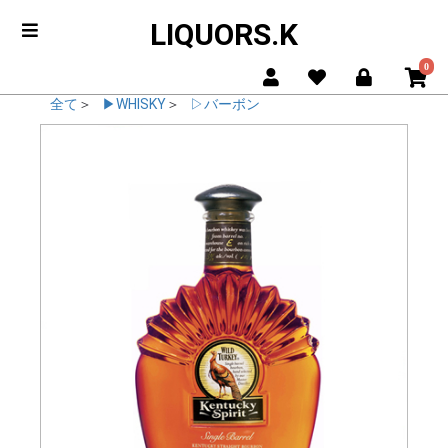
LIQUORS.K
0
全て
＞
▶WHISKY
＞
▷バーボン