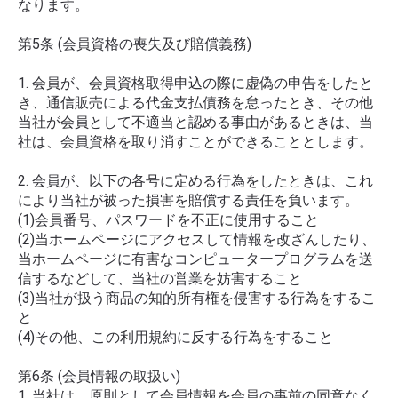
なります。
第5条 (会員資格の喪失及び賠償義務)
1. 会員が、会員資格取得申込の際に虚偽の申告をしたと
き、通信販売による代金支払債務を怠ったとき、その他
当社が会員として不適当と認める事由があるときは、当
社は、会員資格を取り消すことができることとします。
2. 会員が、以下の各号に定める行為をしたときは、これ
により当社が被った損害を賠償する責任を負います。
(1)会員番号、パスワードを不正に使用すること
(2)当ホームページにアクセスして情報を改ざんしたり、
当ホームページに有害なコンピュータープログラムを送
信するなどして、当社の営業を妨害すること
(3)当社が扱う商品の知的所有権を侵害する行為をするこ
と
(4)その他、この利用規約に反する行為をすること
第6条 (会員情報の取扱い)
1. 当社は、原則として会員情報を会員の事前の同意なく